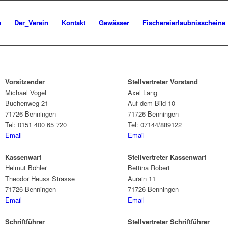
e
Der_Verein
Kontakt
Gewässer
Fischereierlaubnisscheine
Vorsitzender
Stellvertreter Vorstand
Michael Vogel
Axel Lang
Buchenweg 21
Auf dem Bild 10
71726 Benningen
71726 Benningen
Tel: 0151 400 65 720
Tel: 07144/889122
Email
Email
Kassenwart
Stellvertreter Kassenwart
Helmut Böhler
Bettina Robert
Theodor Heuss Strasse
Aurain 11
71726 Benningen
71726 Benningen
Email
Email
Schriftführer
Stellvertreter Schriftführer