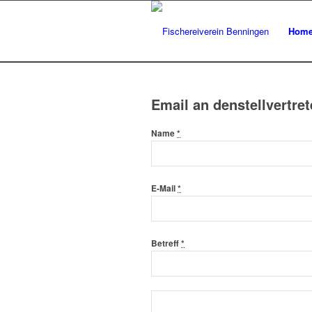
Hom
Email an denstellvertre
Name
*
E-Mail
*
Betreff
*